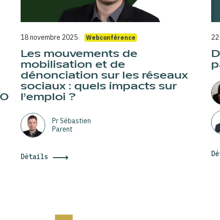
18 novembre 2025
22
Webconférence
Les mouvements de
D
mobilisation et de
p
dénonciation sur les réseaux
sociaux : quels impacts sur
40
l’emploi ?
Pr Sébastien
Parent
Dé
Détails