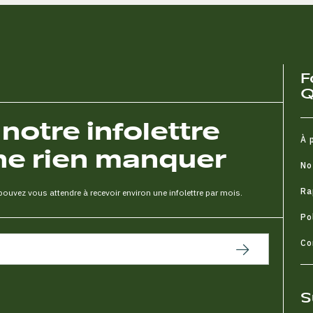
F
Q
otre infolettre
À 
ne rien manquer
No
Ra
uvez vous attendre à recevoir environ une infolettre par mois.
Po
Co
S