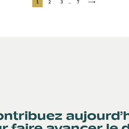
1
2
3
...
7
ntribuez aujourd’
r faire avancer le d