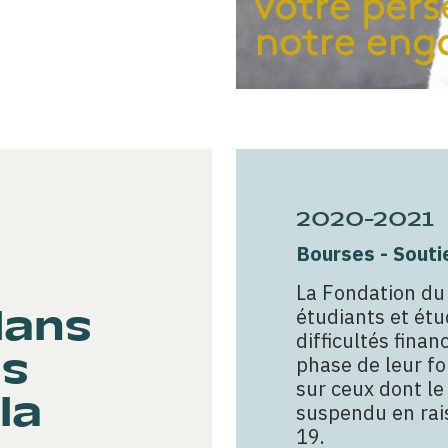
2020-2021
Bourses - Souti
La Fondation du 
dans
étudiants et étu
difficultés fina
es
phase de leur fo
sur ceux dont le
la
suspendu en rai
19.