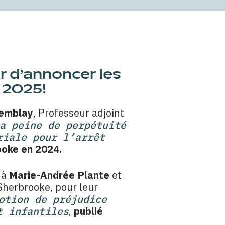
r d’annoncer les
e 2025!
remblay
,
Professeur adjoint
a peine de perpétuité
riale pour l’arrêt
rooke en 2024.
 à
Marie-Andrée Plante
et
 Sherbrooke, pour leur
otion de préjudice
t infantiles
,
publié