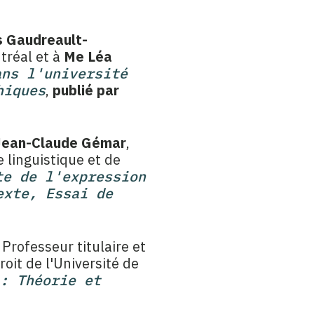
s Gaudreault-
ntréal et à
Me Léa
ans l'université
hiques
,
publié par
Jean-Claude Gémar
,
 linguistique et de
te de l'expression
exte, Essai de
, Professeur titulaire et
roit de l'Université de
: Théorie et