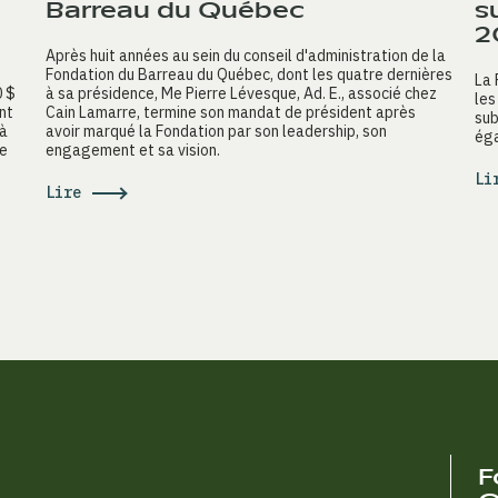
Barreau du Québec
s
2
Après huit années au sein du conseil d'administration de la
Fondation du Barreau du Québec, dont les quatre dernières
La 
0 $
à sa présidence, Me Pierre Lévesque, Ad. E., associé chez
les
nt
Cain Lamarre, termine son mandat de président après
sub
 à
avoir marqué la Fondation par son leadership, son
éga
ue
engagement et sa vision.
Li
Lire
F