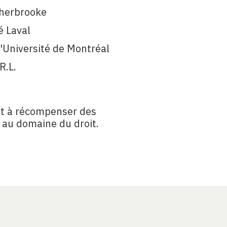
 Sherbrooke
é Laval
l'Université de Montréal
R.L.
nt à récompenser des
n au domaine du droit.