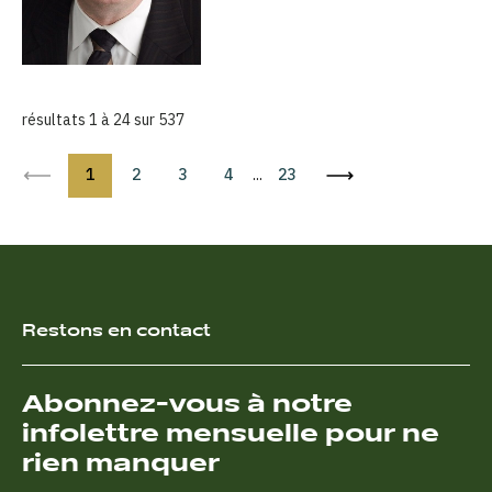
résultats 1 à 24 sur 537
1
2
3
4
...
23
Restons en contact
Abonnez-vous à notre
infolettre mensuelle pour ne
rien manquer