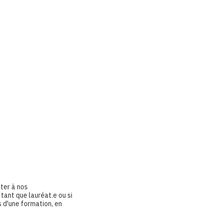
nter à nos
 tant que lauréat.e ou si
s d'une formation, en