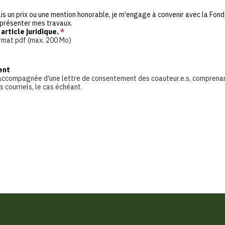
ais un prix ou une mention honorable, je m'engage à convenir avec la Fon
présenter mes travaux.
 article juridique.
*
format pdf (max. 200 Mo)
ent
 accompagnée d'une lettre de consentement des coauteur.e.s, comprenan
courriels, le cas échéant.