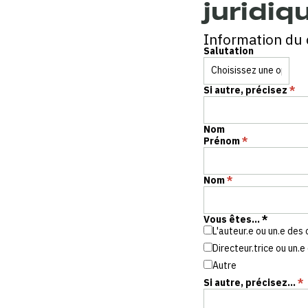
juridiq
Information du 
Salutation
Si autre, précisez
*
Nom
Prénom
*
Nom
*
Vous êtes...
*
L'auteur­.e ou un.e des
Directeur.trice ou un.e
Autre
Si autre, précisez...
*