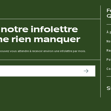
F
Q
otre infolettre
À 
ne rien manquer
No
Ra
uvez vous attendre à recevoir environ une infolettre par mois.
Po
Co
S