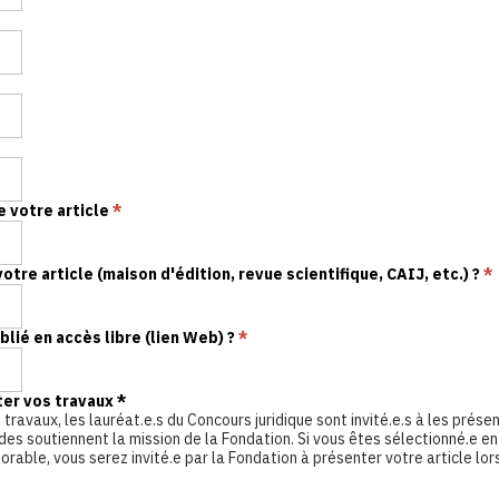
e votre article
*
votre article (maison d'édition, revue scientifique, CAIJ, etc.) ?
*
ublié en accès libre (lien Web) ?
*
er vos travaux
*
 travaux, les lauréat.e.s du Concours juridique sont invité.e.s à les prése
des soutiennent la mission de la Fondation. Si vous êtes sélectionné.e en
rable, vous serez invité.e par la Fondation à présenter votre article lor