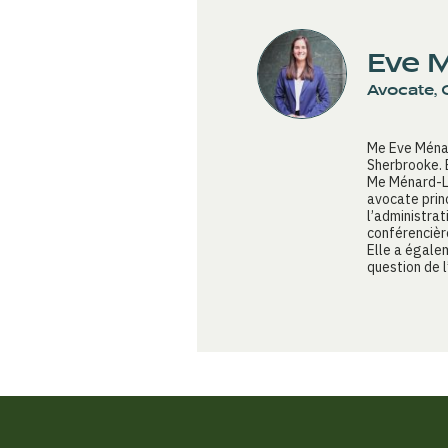
Eve M
Avocate, 
Me Eve Ménard
Sherbrooke. 
Me Ménard-La
avocate prin
l’administra
conférencièr
Elle a égalem
question de l