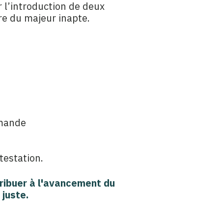
r l’introduction de deux
re du majeur inapte.
mmande
testation.
ribuer à
l'avancement du
 juste.