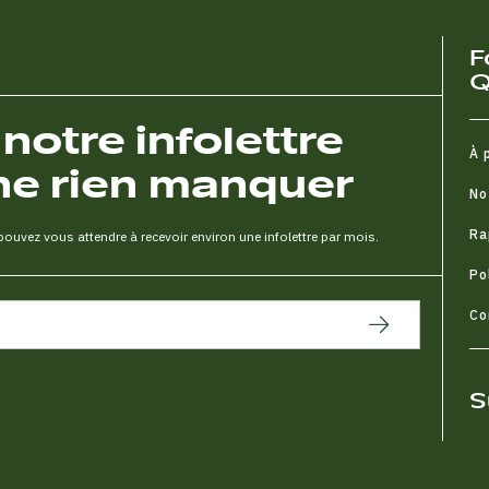
F
Q
otre infolettre
À 
ne rien manquer
No
Ra
uvez vous attendre à recevoir environ une infolettre par mois.
Po
Co
S